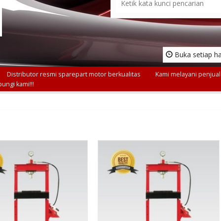
Buka setiap ha
Distributor resmi sparepart motor berkualitas
Kami melayani penjuala
ungi kami!!!