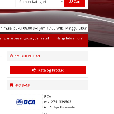
Cari
ri mulai pukul 08.00 s/d jam 17.00 WIB. Minggu Libur
n partai besar, grosir, dan retail
Harga lebih murah
PRODUK PILIHAN
Katalog Produk
INFO BANK
BCA
2741339503
Rek.
An. Zachya Abawiwoto