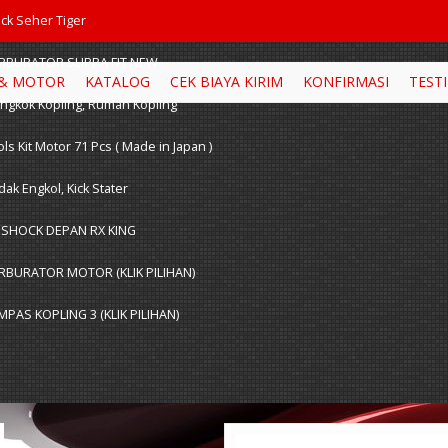
ix_Dp9Go
ock Seher Tiger
RBURATOR SUPRA FIT NEW
 & MOTOR
KATALOG
CEK BIAYA KIRIM
KONFIRMASI
TEST
ngkok Kopling, Rumah Kopling
ls Kit Motor 71 Pcs ( Made in Japan )
ak Engkol, Kick Stater
 SHOCK DEPAN RX KING
RBURATOR MOTOR (KLIK PILIHAN)
MPAS KOPLING 3 (KLIK PILIHAN)