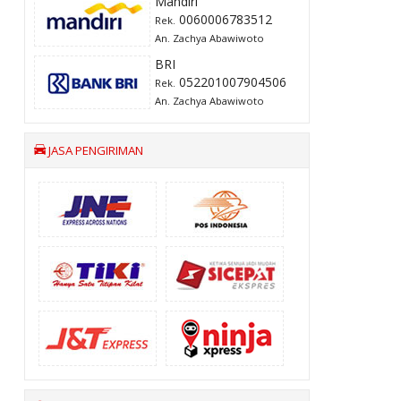
Mandiri
0060006783512
Rek.
An. Zachya Abawiwoto
BRI
052201007904506
Rek.
An. Zachya Abawiwoto
JASA PENGIRIMAN