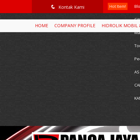
google-site-verification=RoKuikKKhptiWlhVH0-mBoWEpW-YTG8htM_
Hot Item!
Bl
q
Kontak Kami
CA
HOME
COMPANY PROFILE
HIDROLIK MOBIL
Ma
Too
Ped
AS
CA
KA