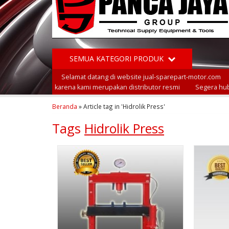
SEMUA KATEGORI PRODUK
Selamat datang di website jual-sparepart-motor.com
karena kami merupakan distributor resmi
Segera hub
Beranda
»
Article tag in 'Hidrolik Press'
Tags
Hidrolik Press