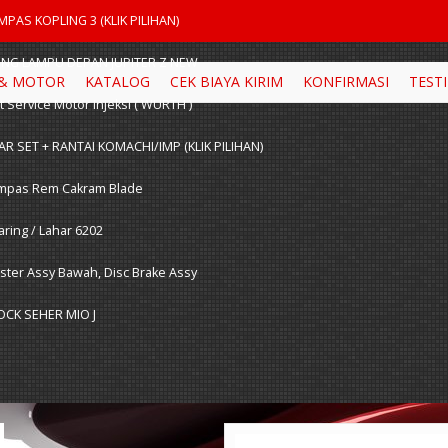
ix_Dp9Go
MPAS KOPLING 3 (KLIK PILIHAN)
TING LAMPU DEPAN JUPITER Z NEW
 & MOTOR
KATALOG
CEK BIAYA KIRIM
KONFIRMASI
TEST
t Service Motor Injeksi ( WURTH )
AR SET + RANTAI KOMACHI/IMP (KLIK PILIHAN)
mpas Rem Cakram Blade
aring / Lahar 6202
ster Assy Bawah, Disc Brake Assy
OCK SEHER MIO J