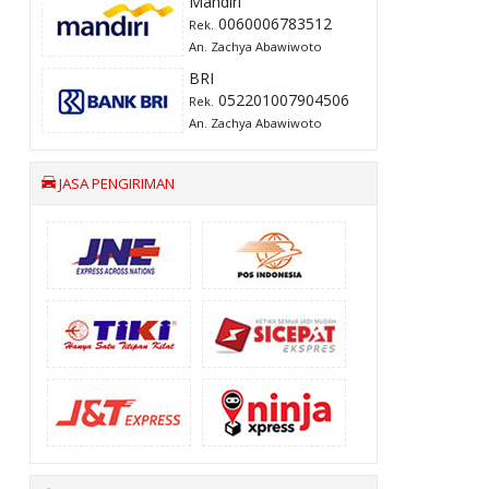
Mandiri
0060006783512
Rek.
An. Zachya Abawiwoto
BRI
052201007904506
Rek.
An. Zachya Abawiwoto
JASA PENGIRIMAN