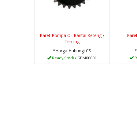
Karet Pompa Oli Rantai Keteng /
Kare
Teming
*Harga Hubungi CS
*
Ready Stock
/ GPM00001
R