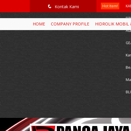
google-site-verification=RoKuikKKhptiWlhVH0-mBoWEpW-YTG8htM_
Hot Item!
KA
q
Kontak Kami
FI
HOME
COMPANY PROFILE
HIDROLIK MOBIL
Ala
GE
Ka
Be
Ma
BL