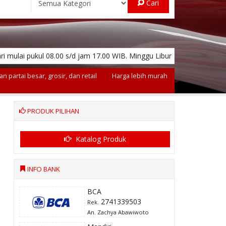
Cari
ri mulai pukul 08.00 s/d jam 17.00 WIB. Minggu Libur
n partai besar, grosir, dan retail
Harga lebih murah
PRODUK PILIHAN
Katalog Produk
INFO BANK
BCA
2741339503
Rek.
An. Zachya Abawiwoto