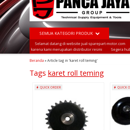
SEMUA KATEGORI PRODUK
Selamat datang di website jual-sparepart-motor.com
karena kami merupakan distributor resmi
Segera hub
Beranda
»
Article tag in 'karet roll teming'
Tags
karet roll teming
QUICK ORDER
QUICK 