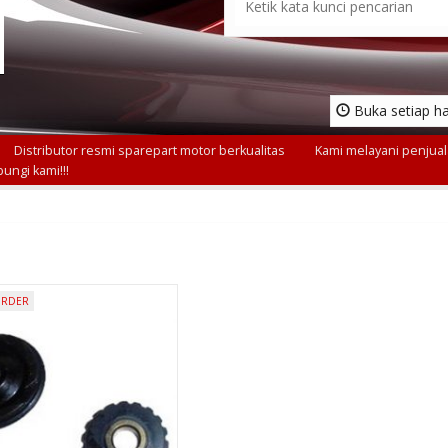
Buka setiap ha
Distributor resmi sparepart motor berkualitas
Kami melayani penjuala
ungi kami!!!
ORDER