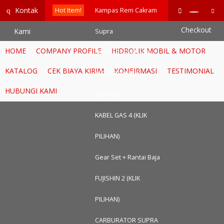
google-site-verification=RoKuikKKhptiWlhVH0-mBoWEpW-
Kontak
q
Hot Item!
Kampas Rem Cakram
YTG8htM_ix_Dp9Go
Checkout
Kami
Supra
HOME
COMPANY PROFILE
HIDROLIK MOBIL & MOTOR
HANDLE LEVER KIRI
KATALOG
CEK BIAYA KIRIM
KONFIRMASI
TESTIMONIAL
MOTOR 3 (KLIK
HUBUNGI KAMI
PILIHAN)
KABEL GAS 4 (KLIK
PILIHAN)
Gear Set + Rantai Baja
FUJISHIN 2 (KLIK
PILIHAN)
CARBURATOR SUPRA