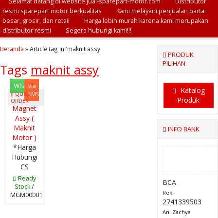
Selamat datang di website jual-sparepart-motor.com
Distributor
resmi sparepart motor berkualitas
Kami melayani penjualan partai
besar, grosir, dan retail
Harga lebih murah karena kami merupakan
distributor resmi
Segera hubungi kami!!!
Beranda
»
Article tag in 'maknit assy'
PRODUK
PILIHAN
Tags
maknit assy
Whatsapp
via
Katalog
SMS
QUICK
Produk
ORDER
Magnet
Assy (
Maknit
INFO BANK
Motor )
*Harga
Hubungi
CS
Ready
BCA
Stock
/
Rek.
MGM00001
2741339503
An. Zachya