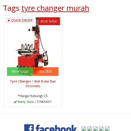
Tags
tyre changer murah
QUICK ORDER
Best Seller
Whatsapp
via SMS
Tyre Changer / Alat Buka Ban
Otomatis
*Harga Hubungi CS
Ready Stock
/ TCM00001