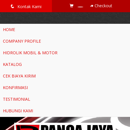
google-site-verification=RoKuikKKhptiWlhVH0-mBoWEpW-
Checkout
q
Kontak Kami
YTG8htM_ix_Dp9Go
HOME
COMPANY PROFILE
HIDROLIK MOBIL & MOTOR
KATALOG
CEK BIAYA KIRIM
KONFIRMASI
TESTIMONIAL
HUBUNGI KAMI