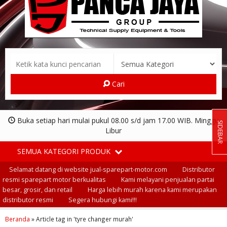
Cari
Buka setiap hari mulai pukul 08.00 s/d jam 17.00 WIB. Minggu
SIDEBAR
Libur
SEMUA KATEGORI PRODUK
Selamat datang di website jual-sparepart-motor.com
Distributor
resmi sparepart motor berkualitas
Kami melayani penjualan partai
besar, grosir, dan retail
Harga lebih murah karena kami merupakan
distributor resmi
Segera hubungi kami!!!
Beranda
»
Article tag in 'tyre changer murah'