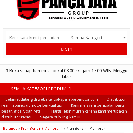
Cari
Buka setiap hari mulai pukul 08.00 s/d jam 17.00 WIB. Minggu
Libur
SEMUA KATEGORI PRODUK
Selamat datang di website jual-sparepart-motor.com
Distributor
resmi sparepart motor berkualitas
Kami melayani penjualan partai
besar, grosir, dan retail
Harga lebih murah karena kami merupakan
distributor resmi
Segera hubungi kami!!!
Beranda
»
Kran Bensin ( Membran )
»
Kran Bensin ( Membran )