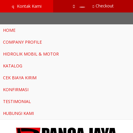
google-site-verification=RoKuikKKhptiWlhVH0-mBoWEpW-
Checkout
Kontak Kami
q
YTG8htM_ix_Dp9Go
HOME
COMPANY PROFILE
HIDROLIK MOBIL & MOTOR
KATALOG
CEK BIAYA KIRIM
KONFIRMASI
TESTIMONIAL
HUBUNGI KAMI