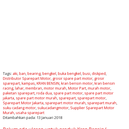
Tags:
aki
,
ban
,
bearing
,
bengkel
,
buka bengkel
,
busi
,
diskped
,
Distributor Sparepart Motor
,
grosir spare part motor
,
grosir
sparepart
,
kampas
,
KRAN BENSIN
,
kran bensin motor
,
kran bensin
racing
,
lahar
,
membran
,
motor murah
,
Motor Part
,
murah motor
,
paketan sparepart
,
roda dua
,
spare part motor
,
spare part motor
jakarta
,
spare part motor murah
,
sparepart
,
sparepart motor
,
Sparepart Motor Jakarta
,
sparepart motor murah
,
sparepart murah
,
suku cadang motor
,
sukucadangmotor
,
Supplier Sparepart Motor
Murah
,
usaha sparepart
Ditambahkan pada: 13 Januari 2018