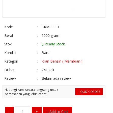
Kode
:
KRM00001
Berat
:
1000 gram
Stok
:
Ready Stock
Kondisi
:
Baru
Kategori
:
Kran Bensin ( Membran )
Dilihat
:
741 kali
Review
:
Belum ada review
Hubungi kami secara langsung untuk
QUICK ORDER
pemesanan yang lebih cepat!
-
+
Add to Cart