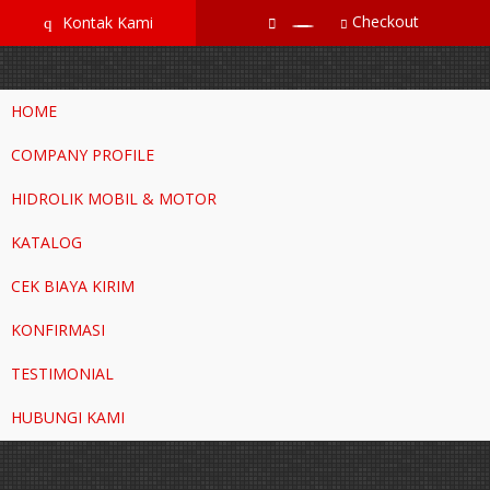
google-site-verification=RoKuikKKhptiWlhVH0-mBoWEpW-
Checkout
Kontak Kami
q
YTG8htM_ix_Dp9Go
HOME
COMPANY PROFILE
HIDROLIK MOBIL & MOTOR
KATALOG
CEK BIAYA KIRIM
KONFIRMASI
TESTIMONIAL
HUBUNGI KAMI