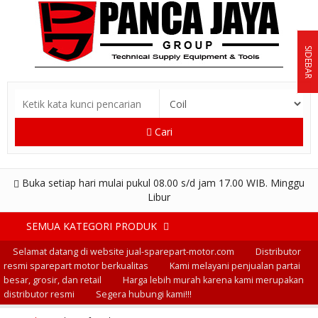
SIDEBAR
Cari
Buka setiap hari mulai pukul 08.00 s/d jam 17.00 WIB. Minggu
Libur
SEMUA KATEGORI PRODUK
Selamat datang di website jual-sparepart-motor.com
Distributor
resmi sparepart motor berkualitas
Kami melayani penjualan partai
besar, grosir, dan retail
Harga lebih murah karena kami merupakan
distributor resmi
Segera hubungi kami!!!