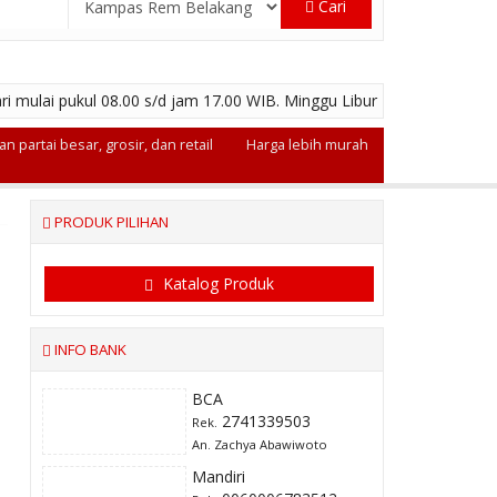
Cari
ri mulai pukul 08.00 s/d jam 17.00 WIB. Minggu Libur
n partai besar, grosir, dan retail
Harga lebih murah
PRODUK PILIHAN
Katalog Produk
INFO BANK
BCA
2741339503
Rek.
An. Zachya Abawiwoto
Mandiri