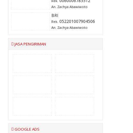
0060006783512
Rek.
An. Zachya Abawiwoto
BRI
052201007904506
Rek.
An. Zachya Abawiwoto
JASA PENGIRIMAN
GOOGLE ADS