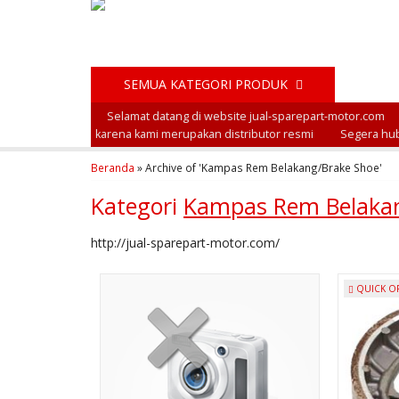
SEMUA KATEGORI PRODUK
Selamat datang di website jual-sparepart-motor.com
karena kami merupakan distributor resmi
Segera hub
Beranda
»
Archive of 'Kampas Rem Belakang/Brake Shoe'
Kategori
Kampas Rem Belakan
http://jual-sparepart-motor.com/
QUICK O