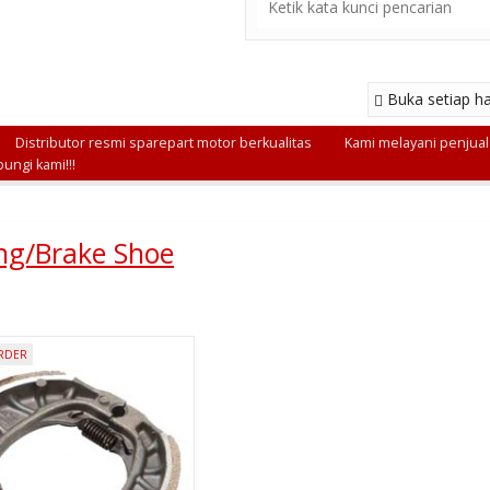
Buka setiap ha
Distributor resmi sparepart motor berkualitas
Kami melayani penjuala
ungi kami!!!
g/Brake Shoe
RDER