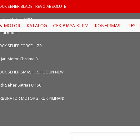
ix_Dp9Go
OCK SEHER BLADE , REVO ABSOLUTE
aring / Lahar 6204
 & MOTOR
KATALOG
CEK BIAYA KIRIM
KONFIRMASI
TEST
ntai Roda
OCK SEHER FORCE 1 ZR
i Jari Motor Chrome 3
OCK SEHER SMASH , SHOGUN NEW
ck Seher Satria FU 150
RBURATOR MOTOR 2 (KLIK PILIHAN)