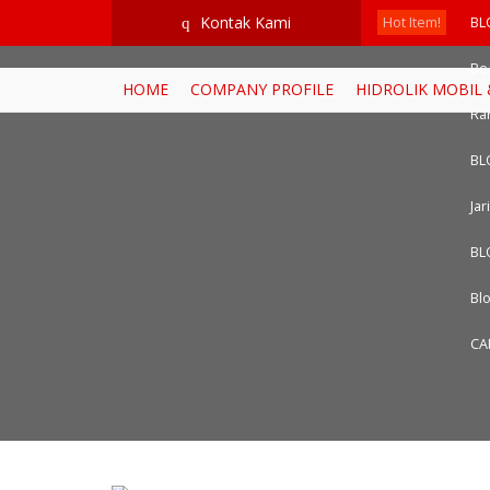
google-site-verification=RoKuikKKhptiWlhVH0-mBoWEpW-YTG8htM_
Kontak Kami
q
Hot Item!
BL
Be
HOME
COMPANY PROFILE
HIDROLIK MOBIL
Ra
BL
Jar
BL
Blo
CA