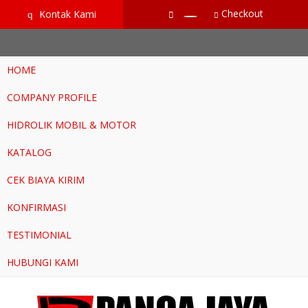
google-site-verification=RoKuikKKhptiWlhVH0-mBoWEpW-
Checkout
Kontak Kami
q
YTG8htM_ix_Dp9Go
HOME
COMPANY PROFILE
HIDROLIK MOBIL & MOTOR
KATALOG
CEK BIAYA KIRIM
KONFIRMASI
TESTIMONIAL
HUBUNGI KAMI