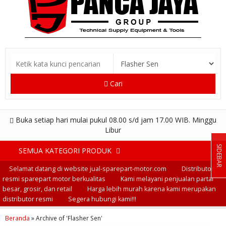
Cari
Buka setiap hari mulai pukul 08.00 s/d jam 17.00 WIB. Minggu
Libur
SIDEBAR
SEMUA KATEGORI PRODUK
Selamat datang di website jual-sparepart-motor.com
Distributor
resmi sparepart motor berkualitas
Kami melayani penjualan partai
besar, grosir, dan retail
Harga lebih murah karena kami merupakan
distributor resmi
Segera hubungi kami!!!
Beranda
»
Archive of 'Flasher Sen'