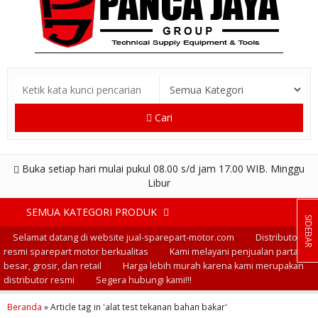
Cari
Buka setiap hari mulai pukul 08.00 s/d jam 17.00 WIB. Minggu
Libur
SEMUA KATEGORI PRODUK
SIDEBAR
Selamat datang di website jual-sparepart-motor.com
Distributor
resmi sparepart motor berkualitas
Kami melayani penjualan partai
besar, grosir, dan retail
Harga lebih murah karena kami merupakan
distributor resmi
Segera hubungi kami!!!
Beranda
»
Article tag in 'alat test tekanan bahan bakar'