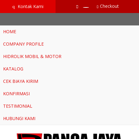
google-site-verification=RoKuikKKhptiWlhVH0-mBoWEpW-
Checkout
Kontak Kami
q
YTG8htM_ix_Dp9Go
HOME
COMPANY PROFILE
HIDROLIK MOBIL & MOTOR
KATALOG
CEK BIAYA KIRIM
KONFIRMASI
TESTIMONIAL
HUBUNGI KAMI