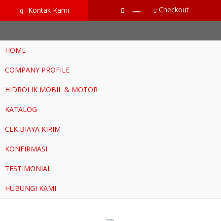
google-site-verification=RoKuikKKhptiWlhVH0-mBoWEpW-
Checkout
Kontak Kami
q
YTG8htM_ix_Dp9Go
HOME
COMPANY PROFILE
HIDROLIK MOBIL & MOTOR
KATALOG
CEK BIAYA KIRIM
KONFIRMASI
TESTIMONIAL
HUBUNGI KAMI