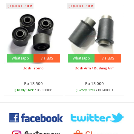
QUICK ORDER
QUICK ORDER
Whatsapp
via SMS
Whatsapp
via SMS
Bosh Tromol
Bosh Arm / Bushing Arm
Rp 18.500
Rp 13.000
Ready Stock
/ BST000001
Ready Stock
/ BHR00001