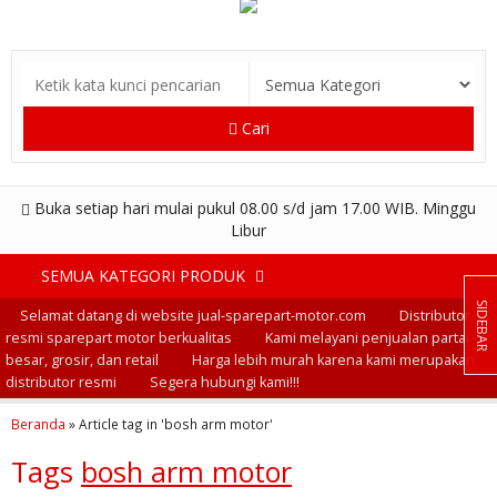
Cari
Buka setiap hari mulai pukul 08.00 s/d jam 17.00 WIB. Minggu
Libur
SEMUA KATEGORI PRODUK
SIDEBAR
Selamat datang di website jual-sparepart-motor.com
Distributor
resmi sparepart motor berkualitas
Kami melayani penjualan partai
besar, grosir, dan retail
Harga lebih murah karena kami merupakan
distributor resmi
Segera hubungi kami!!!
Beranda
»
Article tag in 'bosh arm motor'
Tags
bosh arm motor