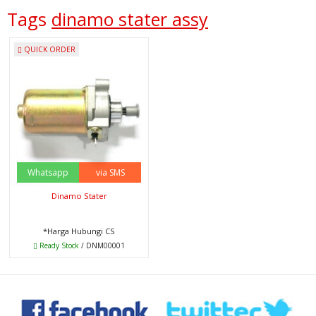
Tags
dinamo stater assy
QUICK ORDER
Whatsapp
via SMS
Dinamo Stater
*Harga Hubungi CS
Ready Stock
/ DNM00001