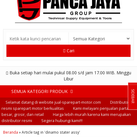
Cari
Buka setiap hari mulai pukul 08.00 s/d jam 17.00 WIB. Minggu
Libur
SEMUA KATEGORI PRODUK
SIDEBAR
Selamat datang di website jual-sparepart-motor.com
Distributor
resmi sparepart motor berkualitas
Kami melayani penjualan partai
besar, grosir, dan retail
Harga lebih murah karena kami merupakan
distributor resmi
Segera hubungi kami!!!
Beranda
»
Article tag in 'dinamo stater assy'