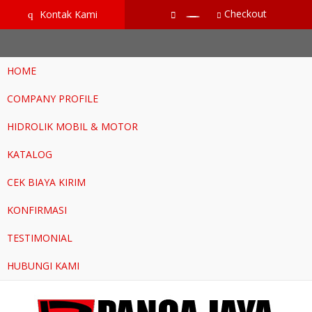
google-site-verification=RoKuikKKhptiWlhVH0-mBoWEpW-
Checkout
Kontak Kami
q
YTG8htM_ix_Dp9Go
HOME
COMPANY PROFILE
HIDROLIK MOBIL & MOTOR
KATALOG
CEK BIAYA KIRIM
KONFIRMASI
TESTIMONIAL
HUBUNGI KAMI