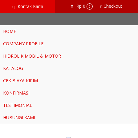
google-site-verification=RoKuikKKhptiWlhVH0-mBoWEpW-
Rp 0
Checkout
Kontak Kami
q
0
YTG8htM_ix_Dp9Go
HOME
COMPANY PROFILE
HIDROLIK MOBIL & MOTOR
KATALOG
CEK BIAYA KIRIM
KONFIRMASI
TESTIMONIAL
HUBUNGI KAMI