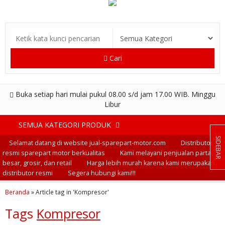
Cari
Buka setiap hari mulai pukul 08.00 s/d jam 17.00 WIB. Minggu
Libur
SEMUA KATEGORI PRODUK
SIDEBAR
Selamat datang di website jual-sparepart-motor.com
Distributor
resmi sparepart motor berkualitas
Kami melayani penjualan partai
besar, grosir, dan retail
Harga lebih murah karena kami merupakan
distributor resmi
Segera hubungi kami!!!
Beranda
»
Article tag in 'Kompresor'
Tags
Kompresor