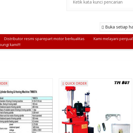
Buka setiap ha
Distributor resmi sparepart motor berkualitas
Kami melayani penjuala
ungi kami!!!
RDER
QUICK ORDER