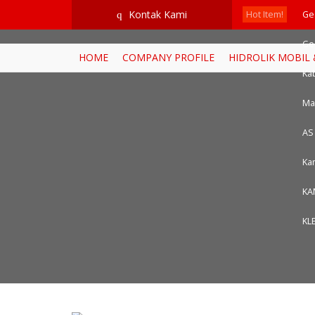
google-site-verification=RoKuikKKhptiWlhVH0-mBoWEpW-YTG8htM_
Kontak Kami
q
Hot Item!
Ge
Ge
HOME
COMPANY PROFILE
HIDROLIK MOBIL
Kab
Ma
AS
Ka
KA
KL