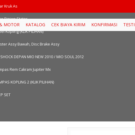
ix_Dp9Go
ar Kruk As
ar Pinion Stater
 & MOTOR
KATALOG
CEK BIAYA KIRIM
KONFIRMASI
TEST
el Kopling (KLIK PILIHAN)
ster Assy Bawah, Disc Brake Assy
 SHOCK DEPAN MIO NEW 2010 / MIO SOUL 2012
mpas Rem Cakram Jupiter Mx
MPAS KOPLING 2 (KLIK PILIHAN)
EP SET