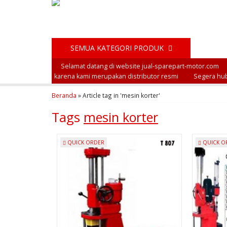
SEMUA KATEGORI PRODUK
Selamat datang di website jual-sparepart-motor.com
karena kami merupakan distributor resmi
Segera hub
Beranda
»
Article tag in 'mesin korter'
Tags
mesin korter
QUICK ORDER
QUICK O