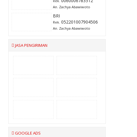
0060006783512
Rek.
An. Zachya Abawiwoto
BRI
052201007904506
Rek.
An. Zachya Abawiwoto
JASA PENGIRIMAN
GOOGLE ADS