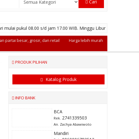
Cari
ri mulai pukul 08.00 s/d jam 17.00 WIB. Minggu Libur
n partai besar, grosir, dan retail
Harga lebih murah
PRODUK PILIHAN
Katalog Produk
INFO BANK
BCA
2741339503
Rek.
An. Zachya Abawiwoto
Mandiri