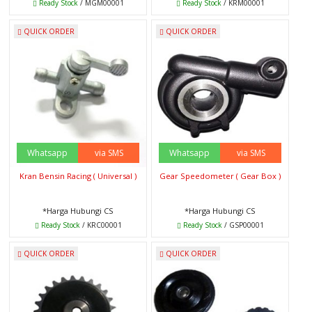
Ready Stock
/ MGM00001
Ready Stock
/ KRM00001
QUICK ORDER
QUICK ORDER
Whatsapp
via SMS
Whatsapp
via SMS
Kran Bensin Racing ( Universal )
Gear Speedometer ( Gear Box )
*Harga Hubungi CS
*Harga Hubungi CS
Ready Stock
/ KRC00001
Ready Stock
/ GSP00001
QUICK ORDER
QUICK ORDER