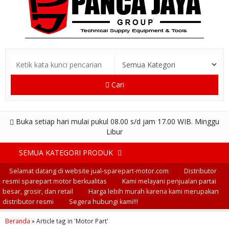
Cari
Buka setiap hari mulai pukul 08.00 s/d jam 17.00 WIB. Minggu
Libur
SEMUA KATEGORI PRODUK
Selamat datang di website jual-sparepart-motor.com
Distributor
resmi sparepart motor berkualitas
Kami melayani penjualan partai
besar, grosir, dan retail
Harga lebih murah karena kami merupakan
distributor resmi
Segera hubungi kami!!!
Beranda
»
Article tag in 'Motor Part'