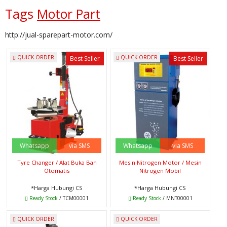
Tags
Motor Part
http://jual-sparepart-motor.com/
QUICK ORDER
QUICK ORDER
Best Seller
Best Seller
Whatsapp
via SMS
Whatsapp
via SMS
Tyre Changer / Alat Buka Ban
Mesin Nitrogen Motor / Mesin
Otomatis
Nitrogen Mobil
*Harga Hubungi CS
*Harga Hubungi CS
Ready Stock
/ TCM00001
Ready Stock
/ MNT00001
QUICK ORDER
QUICK ORDER