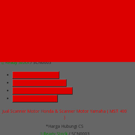
*Harga Hubungi CS
Ready Stock
/ SCN0003
SMS
081223300177
Telepon
081223300177
Whatsapp
6281223300177
Lihat Detail Produk
Jual Scanner Motor Honda & Scanner Motor Yamaha ( MST 400
)
*Harga Hubungi CS
Ready Stock
/ SCN0003