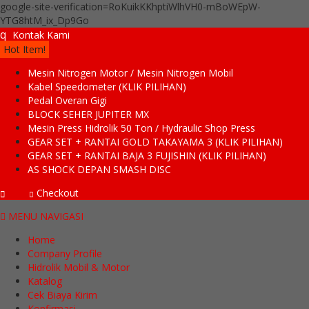
google-site-verification=RoKuikKKhptiWlhVH0-mBoWEpW-
YTG8htM_ix_Dp9Go
q
Kontak Kami
Hot Item!
Mesin Nitrogen Motor / Mesin Nitrogen Mobil
Kabel Speedometer (KLIK PILIHAN)
Pedal Overan Gigi
BLOCK SEHER JUPITER MX
Mesin Press Hidrolik 50 Ton / Hydraulic Shop Press
GEAR SET + RANTAI GOLD TAKAYAMA 3 (KLIK PILIHAN)
GEAR SET + RANTAI BAJA 3 FUJISHIN (KLIK PILIHAN)
AS SHOCK DEPAN SMASH DISC
Checkout
MENU NAVIGASI
Home
Company Profile
Hidrolik Mobil & Motor
Katalog
Cek Biaya Kirim
Konfirmasi