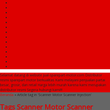
Regulator
Roll Teming / Keteng
Roller Matic 8/9/10 Gr
Rumah Roller + Roller Assy
Saklar Lampu
Saringan Filter/Oli
Scanner Injection
Seal – Seal
Selang Rem
Shock Breker
Shock Depan Byson
Switch Stater/Bendit Stater
Tromol Depan/Belakang
Vanbelt Matic
Selamat datang di website jual-sparepart-motor.com
Distributor
resmi sparepart motor berkualitas
Kami melayani penjualan partai
besar, grosir, dan retail
Harga lebih murah karena kami merupakan
distributor resmi
Segera hubungi kami!!!
Beranda
»
Article tag in 'Scanner Motor Scanner Injection'
Tags
Scanner Motor Scanner