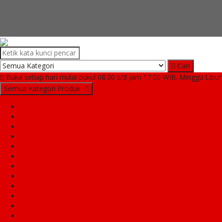
Cari
Buka setiap hari mulai pukul 08.00 s/d jam 17.00 WIB. Minggu Libur
Semua Kategori Produk
**PAKETAN USAHA**
Aki
Anting Anting
As Roda Depan, Belakang, Fork
As Shock Depan
Ban Dalam
Ban Luar
Bearing/Lahar
Block Seher Assy
Bohlam Halogen
Bohlam Standard
Bosh Arm