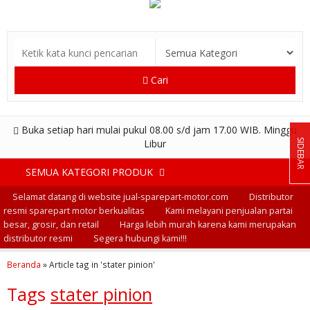
Cari
Buka setiap hari mulai pukul 08.00 s/d jam 17.00 WIB. Minggu
SIDEBAR
Libur
SEMUA KATEGORI PRODUK
Selamat datang di website jual-sparepart-motor.com
Distributor
resmi sparepart motor berkualitas
Kami melayani penjualan partai
besar, grosir, dan retail
Harga lebih murah karena kami merupakan
distributor resmi
Segera hubungi kami!!!
Beranda
»
Article tag in 'stater pinion'
Tags
stater pinion