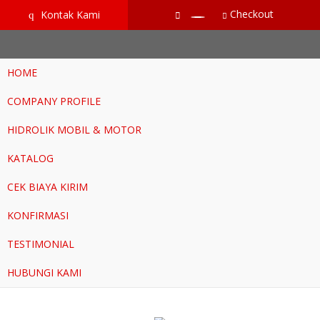
google-site-verification=RoKuikKKhptiWlhVH0-mBoWEpW-
Checkout
Kontak Kami
q
YTG8htM_ix_Dp9Go
HOME
COMPANY PROFILE
HIDROLIK MOBIL & MOTOR
KATALOG
CEK BIAYA KIRIM
KONFIRMASI
TESTIMONIAL
HUBUNGI KAMI