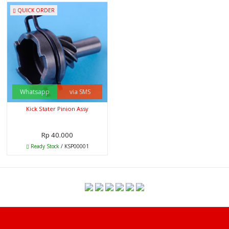
QUICK ORDER
Whatsapp
via SMS
Kick Stater Pinion Assy
Rp 40.000
Ready Stock
/ KSP00001