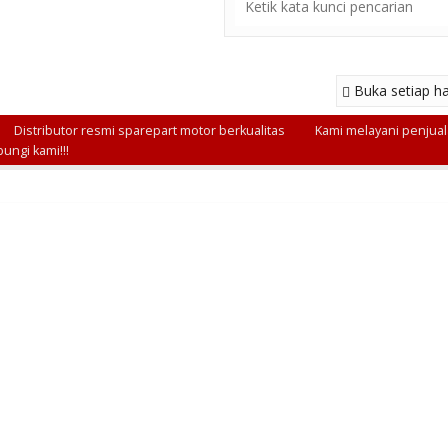
Buka setiap ha
Distributor resmi sparepart motor berkualitas
Kami melayani penjuala
ungi kami!!!