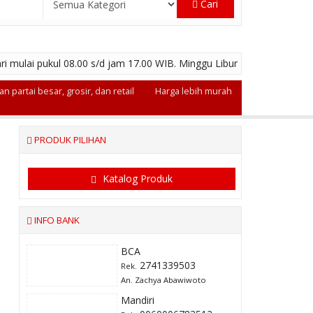
Cari
ri mulai pukul 08.00 s/d jam 17.00 WIB. Minggu Libur
n partai besar, grosir, dan retail
Harga lebih murah
PRODUK PILIHAN
Katalog Produk
INFO BANK
BCA
2741339503
Rek.
An. Zachya Abawiwoto
Mandiri