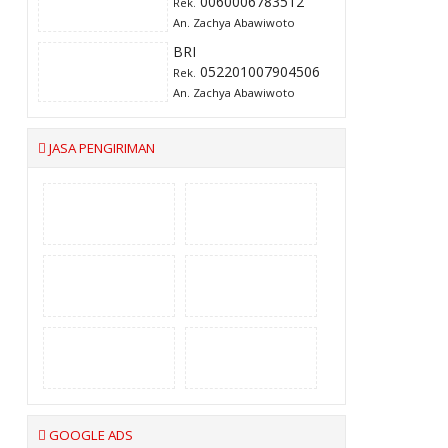
0060006783512
Rek.
An. Zachya Abawiwoto
BRI
052201007904506
Rek.
An. Zachya Abawiwoto
JASA PENGIRIMAN
GOOGLE ADS