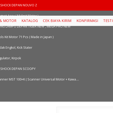
ix_Dp9Go
 SHOCK DEPAN NOUVO Z
gnet Assy ( Maknit Motor )
 & MOTOR
KATALOG
CEK BIAYA KIRIM
KONFIRMASI
TEST
TING LAMPU DEPAN TIGER NEW , MEGA PRO NEW
ls Kit Motor 71 Pcs ( Made in Japan )
ak Engkol, Kick Stater
ulator, Kirpok
 SHOCK DEPAN SCOOPY
anner MST 100+K ( Scanner Universal Motor + Kawa....