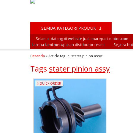
SEMUA KATEGORI PRODUK
Selamat datang di website jual-sparepart-motor.com
karena kami merupakan distributor resmi
Segera hub
Beranda
»
Article tag in 'stater pinion assy'
Tags
stater pinion assy
QUICK ORDER