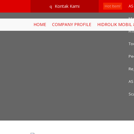
google-site-verification=RoKuikKKhptiWlhVH0-mBoWEpW-YTG8htM_
Kontak Kami
q
Hot Item!
AS
Ma
HOME
COMPANY PROFILE
HIDROLIK MOBIL
FI
Too
Ped
Reg
AS
Sc