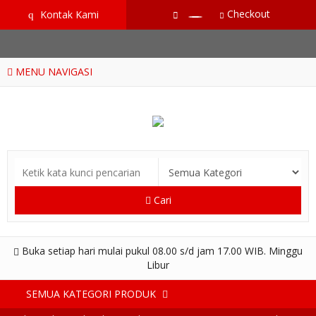
google-site-verification=RoKuikKKhptiWlhVH0-mBoWEpW-
Checkout
Kontak Kami
q
YTG8htM_ix_Dp9Go
MENU NAVIGASI
Cari
Buka setiap hari mulai pukul 08.00 s/d jam 17.00 WIB. Minggu
Libur
SEMUA KATEGORI PRODUK