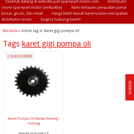
Selamat datang di website jual-sparepart-motor.com
Distributor
resmi sparepart motor berkualitas
Kami melayani penjualan partai
besar, grosir, dan retail
Harga lebih murah karena kami merupakan
distributor resmi
Segera hubungi kami!!!
Beranda
»
Article tag in 'karet gigi pompa oli'
Tags
karet gigi pompa oli
QUICK ORDER
SIDEBAR
Karet Pompa Oli Rantai Keteng /
Teming
*Harga Hubungi CS