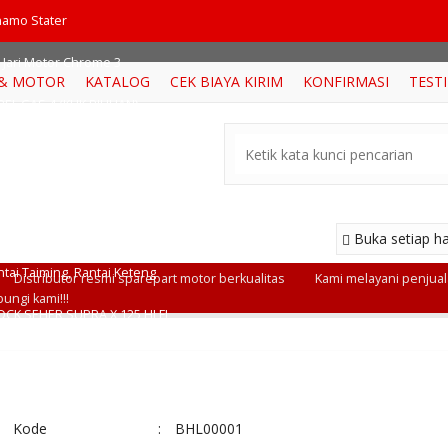
ix_Dp9Go
namo Stater
i Jari Motor Chrome 3
 & MOTOR
KATALOG
CEK BIAYA KIRIM
KONFIRMASI
TEST
EL GAS 4 (KLIK PILIHAN)
 SHOCK DEPAN JUPITER MX NEW 2011
MPAS REM BELAKANG 2 (KLIK PILIHAN)
TING LAMPU SUPRA X 125
Buka setiap ha
tai Taiming, Rantai Keteng
Distributor resmi sparepart motor berkualitas
Kami melayani penjuala
ungi kami!!!
OCK SEHER SUPRA X 125 HI FI
Kode
:
BHL00001