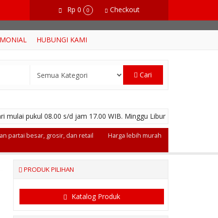
Rp 0
Checkout
0
IMONIAL
HUBUNGI KAMI
Cari
ri mulai pukul 08.00 s/d jam 17.00 WIB. Minggu Libur
n partai besar, grosir, dan retail
Harga lebih murah
PRODUK PILIHAN
Katalog Produk