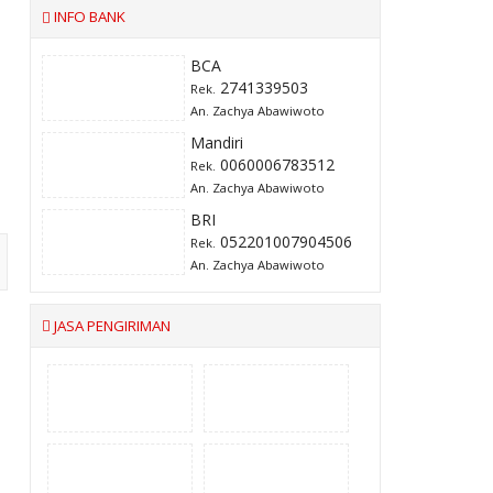
INFO BANK
BCA
2741339503
Rek.
An. Zachya Abawiwoto
Mandiri
0060006783512
Rek.
An. Zachya Abawiwoto
BRI
052201007904506
Rek.
An. Zachya Abawiwoto
JASA PENGIRIMAN