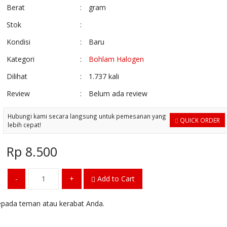
Berat
:
gram
Stok
:
Kondisi
:
Baru
Kategori
:
Bohlam Halogen
Dilihat
:
1.737 kali
Review
:
Belum ada review
Hubungi kami secara langsung untuk pemesanan yang
QUICK ORDER
lebih cepat!
Rp 8.500
-
+
Add to Cart
pada teman atau kerabat Anda.