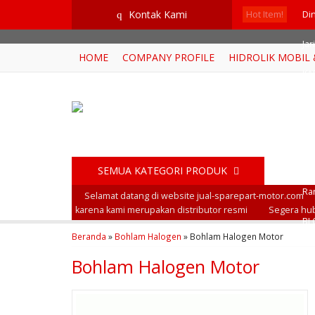
google-site-verification=RoKuikKKhptiWlhVH0-mBoWEpW-YTG8htM_
Kontak Kami
q
Hot Item!
Di
Jar
HOME
COMPANY PROFILE
HIDROLIK MOBIL
KAB
AS
KA
FI
SEMUA KATEGORI PRODUK
Ran
Selamat datang di website jual-sparepart-motor.com
karena kami merupakan distributor resmi
Segera hub
BL
Beranda
»
Bohlam Halogen
»
Bohlam Halogen Motor
Bohlam Halogen Motor